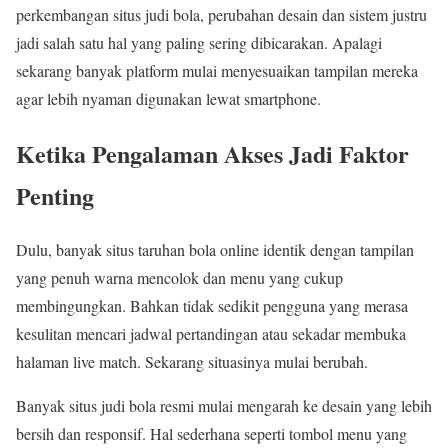
perkembangan situs judi bola, perubahan desain dan sistem justru
jadi salah satu hal yang paling sering dibicarakan. Apalagi
sekarang banyak platform mulai menyesuaikan tampilan mereka
agar lebih nyaman digunakan lewat smartphone.
Ketika Pengalaman Akses Jadi Faktor
Penting
Dulu, banyak situs taruhan bola online identik dengan tampilan
yang penuh warna mencolok dan menu yang cukup
membingungkan. Bahkan tidak sedikit pengguna yang merasa
kesulitan mencari jadwal pertandingan atau sekadar membuka
halaman live match. Sekarang situasinya mulai berubah.
Banyak situs judi bola resmi mulai mengarah ke desain yang lebih
bersih dan responsif. Hal sederhana seperti tombol menu yang