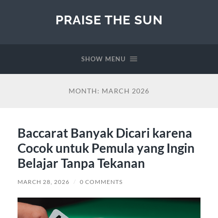
PRAISE THE SUN
SHOW MENU
MONTH:
MARCH 2026
Baccarat Banyak Dicari karena
Cocok untuk Pemula yang Ingin
Belajar Tanpa Tekanan
MARCH 28, 2026
/
0 COMMENTS