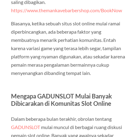
saling dibagikan.
https://www.themankavebarbershop.com/BookNow
Biasanya, ketika sebuah situs slot online mulai ramai
diperbincangkan, ada beberapa faktor yang
membuatnya menarik perhatian komunitas. Entah
karena variasi game yang terasa lebih segar, tampilan
platform yang nyaman digunakan, atau sekadar karena
pemain merasa pengalaman bermainnya cukup
menyenangkan dibanding tempat lain.
Mengapa GADUNSLOT Mulai Banyak
Dibicarakan di Komunitas Slot Online
Dalam beberapa bulan terakhir, obrolan tentang
GADUNSLOT
mulai muncul di berbagai ruang diskusi
pemain slot online. Banyak yang awalnya sekadar