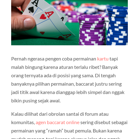
Pernah ngerasa pengen coba permainan
kartu
tapi
malah bingung karena aturan terlalu ribet? Banyak
orang ternyata ada di posisi yang sama. Di tengah
banyaknya pilihan permainan, baccarat justru sering
jadi titik awal karena dianggap lebih simpel dan nggak
bikin pusing sejak awal.
Kalau dilihat dari obrolan santai di forum atau
komunitas,
agen baccarat online
sering disebut sebagai
permainan yang “ramah” buat pemula. Bukan karena
mudah menang, tapi karena alurnya jelas dan nggak