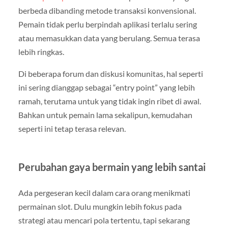
berbeda dibanding metode transaksi konvensional.
Pemain tidak perlu berpindah aplikasi terlalu sering
atau memasukkan data yang berulang. Semua terasa
lebih ringkas.
Di beberapa forum dan diskusi komunitas, hal seperti
ini sering dianggap sebagai “entry point” yang lebih
ramah, terutama untuk yang tidak ingin ribet di awal.
Bahkan untuk pemain lama sekalipun, kemudahan
seperti ini tetap terasa relevan.
Perubahan gaya bermain yang lebih santai
Ada pergeseran kecil dalam cara orang menikmati
permainan slot. Dulu mungkin lebih fokus pada
strategi atau mencari pola tertentu, tapi sekarang