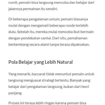
rumit, pemain bisa langsung mencoba dan belajar dari
jalannya permainan itu sendiri.
Di beberapa pengalaman umum, pemain biasanya
mulai dengan mengamati beberapa ronde terlebih
dulu. Setelah itu, mereka mulai mencoba ikut bermain
dengan pendekatan santai. Dari situ, pemahaman
berkembang secara alami tanpa terasa dipaksakan.
Pola Belajar yang Lebih Natural
Yang menarik, baccarat tidak menuntut pemain untuk
langsung menguasai strategi tertentu. Banyak yang
belajar dari pengalaman langsung, bukan dari teori
panjang.
Proses ini terasa lebih ringan karena pemain bisa