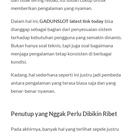
memberikan pengalaman yang nyaman.
Dalam hal ini,
GADUNSLOT latest link today
bisa
dianggap sebagai bagian dari penyesuaian sistem
terhadap kebutuhan pengguna yang semakin dinamis.
Bukan hanya soal teknis, tapi juga soal bagaimana
menjaga pengalaman tetap konsisten di berbagai
kondisi.
Kadang, hal sederhana seperti ini justru jadi pembeda
antara pengalaman yang terasa biasa saja dan yang
benar-benar nyaman.
Penutup yang Nggak Perlu Dibikin Ribet
Pada akhirnya, banyak hal yang terlihat sepele justru