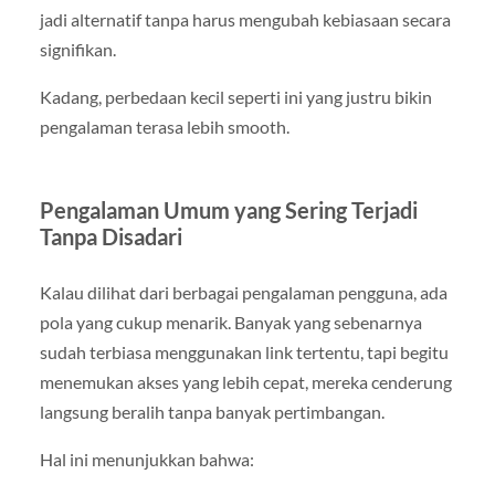
jadi alternatif tanpa harus mengubah kebiasaan secara
signifikan.
Kadang, perbedaan kecil seperti ini yang justru bikin
pengalaman terasa lebih smooth.
Pengalaman Umum yang Sering Terjadi
Tanpa Disadari
Kalau dilihat dari berbagai pengalaman pengguna, ada
pola yang cukup menarik. Banyak yang sebenarnya
sudah terbiasa menggunakan link tertentu, tapi begitu
menemukan akses yang lebih cepat, mereka cenderung
langsung beralih tanpa banyak pertimbangan.
Hal ini menunjukkan bahwa: