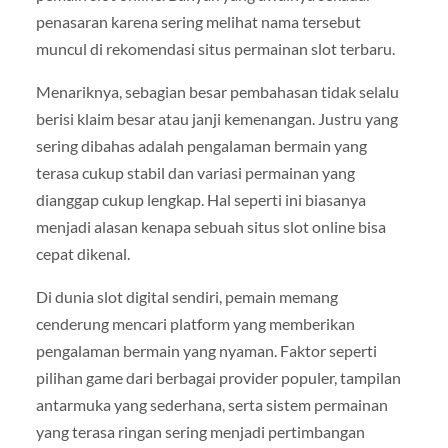
penasaran karena sering melihat nama tersebut
muncul di rekomendasi situs permainan slot terbaru.
Menariknya, sebagian besar pembahasan tidak selalu
berisi klaim besar atau janji kemenangan. Justru yang
sering dibahas adalah pengalaman bermain yang
terasa cukup stabil dan variasi permainan yang
dianggap cukup lengkap. Hal seperti ini biasanya
menjadi alasan kenapa sebuah situs slot online bisa
cepat dikenal.
Di dunia slot digital sendiri, pemain memang
cenderung mencari platform yang memberikan
pengalaman bermain yang nyaman. Faktor seperti
pilihan game dari berbagai provider populer, tampilan
antarmuka yang sederhana, serta sistem permainan
yang terasa ringan sering menjadi pertimbangan