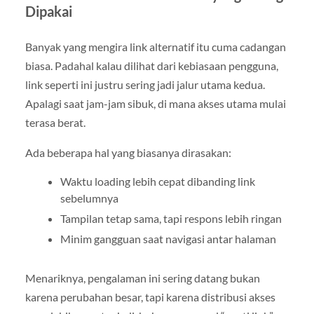
Dipakai
Banyak yang mengira link alternatif itu cuma cadangan
biasa. Padahal kalau dilihat dari kebiasaan pengguna,
link seperti ini justru sering jadi jalur utama kedua.
Apalagi saat jam-jam sibuk, di mana akses utama mulai
terasa berat.
Ada beberapa hal yang biasanya dirasakan:
Waktu loading lebih cepat dibanding link
sebelumnya
Tampilan tetap sama, tapi respons lebih ringan
Minim gangguan saat navigasi antar halaman
Menariknya, pengalaman ini sering datang bukan
karena perubahan besar, tapi karena distribusi akses