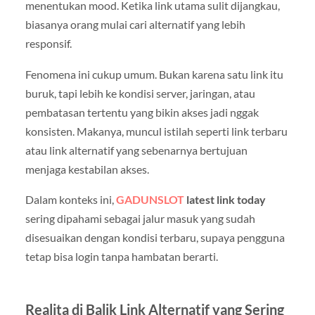
menentukan mood. Ketika link utama sulit dijangkau,
biasanya orang mulai cari alternatif yang lebih
responsif.
Fenomena ini cukup umum. Bukan karena satu link itu
buruk, tapi lebih ke kondisi server, jaringan, atau
pembatasan tertentu yang bikin akses jadi nggak
konsisten. Makanya, muncul istilah seperti link terbaru
atau link alternatif yang sebenarnya bertujuan
menjaga kestabilan akses.
Dalam konteks ini,
GADUNSLOT
latest link today
sering dipahami sebagai jalur masuk yang sudah
disesuaikan dengan kondisi terbaru, supaya pengguna
tetap bisa login tanpa hambatan berarti.
Realita di Balik Link Alternatif yang Sering