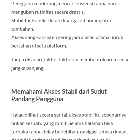
Pengguna cenderung mencari efisiensi tanpa harus
mengubah rutinitas secara drastis.
Stabilitas koneksi lebih dihargai dibanding fitur
tambahan.
Akses yang konsisten sering jadi alasan utama untuk
bertahan di satu platform.
Tanpa disadari, faktor-faktor ini membentuk preferensi
jangka panjang.
Memahami Akses Stabil dari Sudut
Pandang Pengguna
Kalau dilihat secara santai, akses stabil itu sebenarnya
bukan sesuatu yang rumit. Selama halaman bisa
terbuka tanpa delay berlebihan, navigasi terasa ringan,
dan tidak sering reload, itu sudah cukup untuk