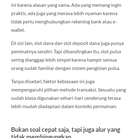
ini karena alasan yang sama. Ada yang memang ingin
praktis, ada juga yang merasa lebih nyaman karena
tidak perlu menghubungkan rekening bank atau e-
wallet.
Di sisi lain, slot dana dan slot deposit dana juga punya
peminatnya sendiri. Tapi dibandingkan itu, slot pulsa
sering dianggap lebih simpel karena hampir semua
orang sudah familiar dengan sistem pengisian pulsa.
Tanpa disadari, faktor kebiasaan ini juga
mempengaruhi pilihan metode transaksi. Sesuatu yang
sudah biasa digunakan sehari-hari cenderung terasa
lebih mudah diadaptasi dalam konteks permainan.
Bukan soal cepat saja, tapi juga alur yang
tidak membingungkan