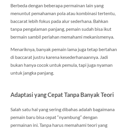
Berbeda dengan beberapa permainan lain yang
menuntut pemahaman pola atau kombinasi tertentu,
baccarat lebih fokus pada alur sederhana. Bahkan
tanpa pengalaman panjang, pemain sudah bisa ikut
bermain sambil perlahan memahami mekanismenya.
Menariknya, banyak pemain lama juga tetap bertahan
di baccarat justru karena kesederhanaannya. Jadi
bukan hanya cocok untuk pemula, tapi juga nyaman
untuk jangka panjang.
Adaptasi yang Cepat Tanpa Banyak Teori
Salah satu hal yang sering dibahas adalah bagaimana
pemain baru bisa cepat “nyambung” dengan
permainan ini. Tanpa harus memahami teori yang