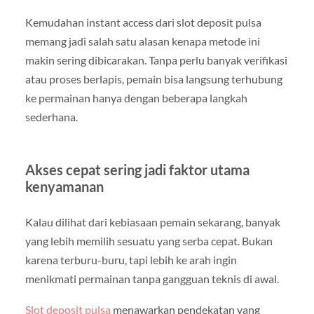
Kemudahan instant access dari slot deposit pulsa
memang jadi salah satu alasan kenapa metode ini
makin sering dibicarakan. Tanpa perlu banyak verifikasi
atau proses berlapis, pemain bisa langsung terhubung
ke permainan hanya dengan beberapa langkah
sederhana.
Akses cepat sering jadi faktor utama
kenyamanan
Kalau dilihat dari kebiasaan pemain sekarang, banyak
yang lebih memilih sesuatu yang serba cepat. Bukan
karena terburu-buru, tapi lebih ke arah ingin
menikmati permainan tanpa gangguan teknis di awal.
Slot deposit pulsa
menawarkan pendekatan yang