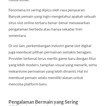
Fenomena ini sering dipicu oleh rasa penasaran.
Banyak pemain yang ingin mengetahui apakah sebuah
situs slot online terbaru benar-benar menawarkan
pengalaman berbeda atau hanya sekadar tren
sementara.
Di sisi lain, perkembangan industri game slot digital
juga membuat pilihan permainan semakin beragam.
Provider terkenal terus merilis game baru dengan fitur
yang lebih modern, tampilan visual yang menarik, serta
mekanisme permainan yang lebih dinamis. Hal ini
membuat pemain selalu memiliki alasan untuk
mencoba platform baru.
Pengalaman Bermain yang Sering