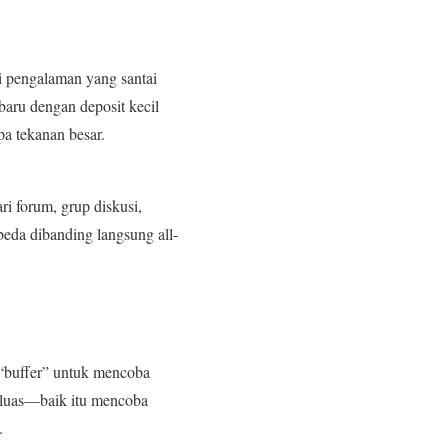
i pengalaman yang santai
baru dengan deposit kecil
npa tekanan besar.
ri forum, grup diskusi,
beda dibanding langsung all-
“buffer” untuk mencoba
 luas—baik itu mencoba
.