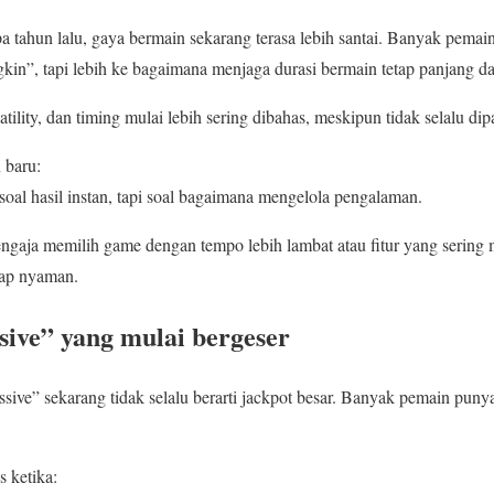
 tahun lalu, gaya bermain sekarang terasa lebih santai. Banyak pemain
in”, tapi lebih ke bagaimana menjaga durasi bermain tetap panjang dan
tility, dan timing mulai lebih sering dibahas, meskipun tidak selalu dip
 baru:
oal hasil instan, tapi soal bagaimana mengelola pengalaman.
ngaja memilih game dengan tempo lebih lambat atau fitur yang sering
tap nyaman.
sive” yang mulai bergeser
sive” sekarang tidak selalu berarti jackpot besar. Banyak pemain punya 
 ketika: