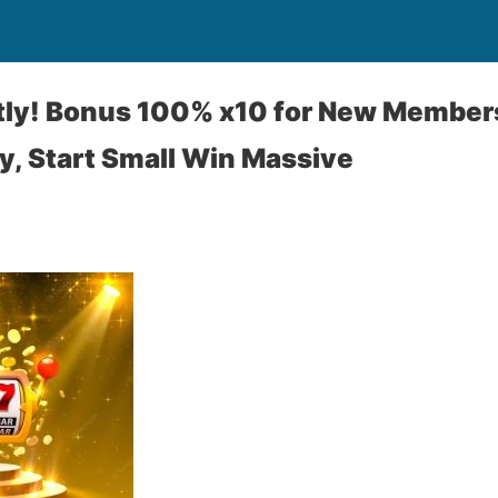
ntly! Bonus 100% x10 for New Member
y, Start Small Win Massive