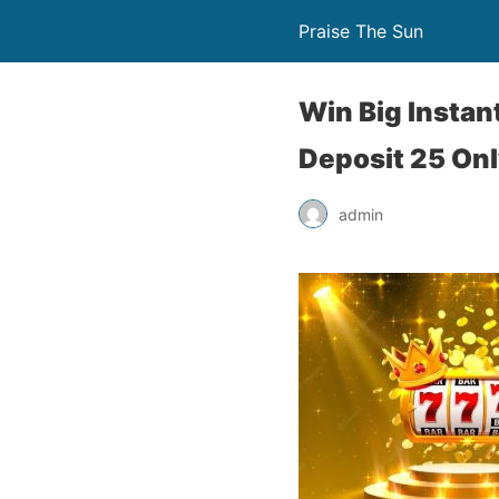
Praise The Sun
Win Big Insta
Deposit 25 Onl
admin