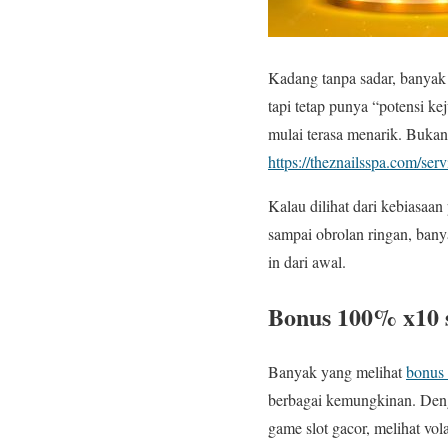
Kadang tanpa sadar, banyak 
tapi tetap punya “potensi k
mulai terasa menarik. Bukan k
https://theznailsspa.com/serv
Kalau dilihat dari kebiasaan
sampai obrolan ringan, bany
in dari awal.
Bonus 100% x10 s
Banyak yang melihat
bonus
berbagai kemungkinan. Deng
game slot gacor, melihat vol