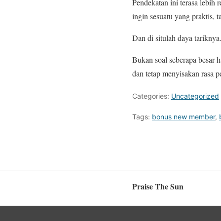
Pendekatan ini terasa lebih 
ingin sesuatu yang praktis, 
Dan di situlah daya tariknya
Bukan soal seberapa besar h
dan tetap menyisakan rasa pe
Categories:
Uncategorized
Tags:
bonus new member
,
Praise The Sun